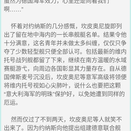
虽然为德国海军效力，心里还是向着我们
啊……”
怀着对约纳斯的几分感慨，坎皮奥尼旋即列
出了留在地中海内的一长串舰艇名单。结果令他
十分满意，这名青年并未做太多纠缠，仅仅只争
夺了少数轻型舰只便全部认可。包括最新的维内
托号战列舰都留了下来，继续在南方温暖的水域
赛艇游弋，向周边各国彰显其力量存在。自从德
国俾斯麦号沉没后，坎皮奥尼等意军高级将领便
将维内托号视如心尖肺叶，说什么也要把这颗
“意大利海军的明珠”保护好，以免她遭到同样的
厄运。
然而仅过了不到两天，坎皮奥尼等人就笑不
出来了。因为约纳斯向他提出组建德意联合舰