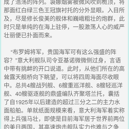
成了浩荡的阵列。袅娜烟雾被微风吹到桅顶，将
那面红白绿三色王冠旗衬托的分外显眼。入目所
及，尽是修长俊美的舰体和巍峨粗壮的炮群，此
时只是单纯的在海上驻停，一股激荡人心的威严
壮丽便已扑面而来。
“布罗姆将军，贵国海军可有这么强盛的阵
容？”意大利舰队司令亚基诺微微侧过身，言语
中带有挑衅的开口说道。此时，从他们所在的高
耸露天舰桥向下眺望，可以将四周海面尽收眼
中。总共4艘战列舰、6艘重巡洋舰、8艘轻巡洋
舰、40艘驱逐舰的鼎盛编队齐聚塔兰托，囊括
了自1925年以后建造的超过三分之二的主力水
面船舶。单就纸面规模来看，意大利海军着实称
得上兵强马壮，即使是目前海军居于世界前两位
的美日两国，其高速炮击舰队实力也难与之争