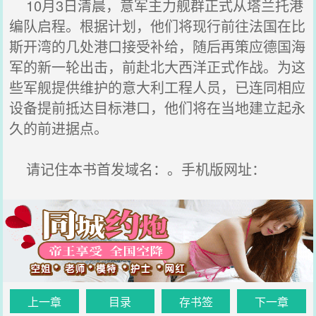
10月3日清晨，意军主力舰群正式从塔兰托港
编队启程。根据计划，他们将现行前往法国在比
斯开湾的几处港口接受补给，随后再策应德国海
军的新一轮出击，前赴北大西洋正式作战。为这
些军舰提供维护的意大利工程人员，已连同相应
设备提前抵达目标港口，他们将在当地建立起永
久的前进据点。
请记住本书首发域名：。手机版网址：
上一章
目录
存书签
下一章