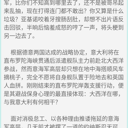
军，比你们不知高到哪里去了，还不是被哥吊起
来乱抽，现在打得连门都不敢出？你又算是什么
垃圾？亚基诺咬着牙搜肠刮肚，却想不出片语反
击回驳，半晌后恼羞成怒的哼了一声，将头梗到
另一边去了。
根据德意两国达成的战略协定，意大利将在
直布罗陀海峡贯通后派遣舰队主力前赴北大西洋
参战，然而意海军高层却只想在地中海搭顺风车
摘桃子，完全不愿将自身舰队置于险地去和英国
人血拼。刚刚结束的直布罗陀岸轰支援行动，便
是其避战保身心理的最直接体现：大西洋在哪，
与我意大利有何相干？
面对消极怠工、以各种理由推诿拖延的意海
军高层，几天前才被摆了一道的约纳斯忍无可