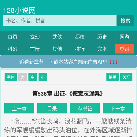
128小说网
搜索
首页
玄幻
武侠
都市
历史
网游
科幻
言情
其他
排行
完本
登录
追看新章节，下载本站客户端无广告APP
↓↓↓
字体
大
中
小
换手
关灯
第538章 出征-《德意志涅槃》
上一章
目录
存书签
下一章
“嗡……”汽笛长鸣，浪花翻飞，一艘艘线条清
练的军舰缓缓驶出码头泊位，在外海区域逐渐排