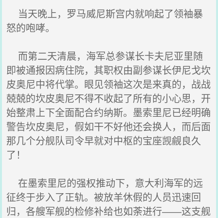
当天晚上，罗马威尼斯宫内就响起了领袖暴
怒的咆哮。
而第二天清晨，海军总参谋长卡夫尼亚里随
即被通报因病住院，其职权由副参谋长伊尼戈坎
皮奥尼中将代掌。眼见领袖这次是来真的，战战
兢兢的坎皮奥尼不得不收起了所有的小心思，开
始整肃上下全面配合约纳斯。墨索里尼已经明确
警告坎皮奥尼，假如干不好他还会换人，而后面
那几个分舰队司令早就对中枢的宝座觊觎良久
了！
在墨索里尼的强权推动下，意大利海军的远
征终于步入了正轨。被放羊休假的人员迅速回
归，各艘军舰的检修补给也如荼进行――这支舰