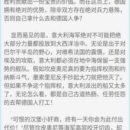
胜利贡献出一份宝贵的价值。而在这点上，德国
拥有绝对的优势，除非双方存在绝对兵力悬殊，
否则自己拿什么去和德国人争？
显而易见的是，意大利海军绝对不可能把绝
大部分力量都投放到大西洋当中。无论是出于对
巴尔干半岛的野心，对维希法国的震慑，还是对
埃及的攻取，意大利都必须在地中海保留一支强
势的舰队。假如坎皮奥尼真的要为指挥权而和约
纳斯斗气，墨索里尼反手抄起大刀就把他灭了。
但如果不争这个指挥权，意大利派出的船又太多
了，无论怎么看，都是自己古道热肠、任劳任怨
的去帮德国人打工！
“可恨的汉堡小奸商，终有一天你会为此付出
代价！”尽管坎皮奥尼等海军高层咬牙切齿，却