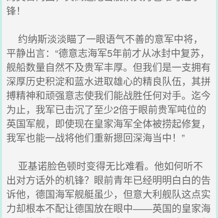
锋！
约纳斯淡淡瞄了一眼语气不善的意军中将，
平静出言：“德意志海军5年前才从冰封中复苏，
舰船数量自然不及贵军丰厚。但我们是一支拥有
深厚历史积淀和蓝水进取雄心的精良队伍，其拼
搏精神和顽强意志使我们能战胜任何对手。迄今
为止，我军已击沉了至少2倍于眼前贵军吨位的
英国军舰，即使现在皇家海军全体被捞起修复，
我军也能一战将他们重新摁回深海当中！”
亚基诺脸色顿时变得无比难看。他如何听不
出对方话外的机锋？眼前青年已经明明白白的告
诉他，德国海军舰艇虽少，但意大利舰队这点实
力却根本不配让德国放在眼中――英国的皇家海