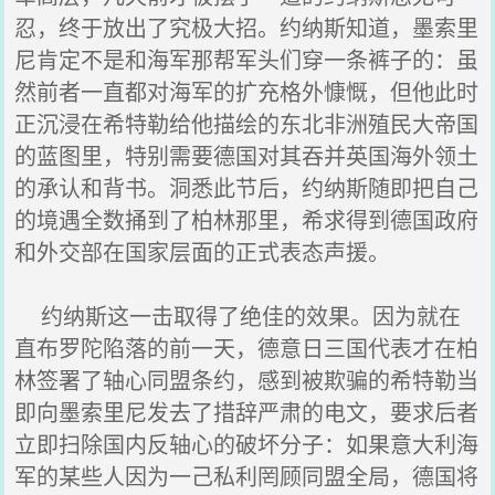
忍，终于放出了究极大招。约纳斯知道，墨索里
尼肯定不是和海军那帮军头们穿一条裤子的：虽
然前者一直都对海军的扩充格外慷慨，但他此时
正沉浸在希特勒给他描绘的东北非洲殖民大帝国
的蓝图里，特别需要德国对其吞并英国海外领土
的承认和背书。洞悉此节后，约纳斯随即把自己
的境遇全数捅到了柏林那里，希求得到德国政府
和外交部在国家层面的正式表态声援。
约纳斯这一击取得了绝佳的效果。因为就在
直布罗陀陷落的前一天，德意日三国代表才在柏
林签署了轴心同盟条约，感到被欺骗的希特勒当
即向墨索里尼发去了措辞严肃的电文，要求后者
立即扫除国内反轴心的破坏分子：如果意大利海
军的某些人因为一己私利罔顾同盟全局，德国将