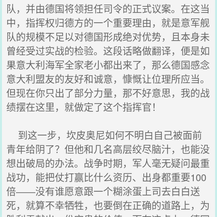
队，并由德国将领担任司令的正式议案。在这当
中，指挥权归德方的一个重要理由，就是意军舰
队的规模不足以对德国形成绝对优势，且本身未
曾经受过实战的检验。这段话略做翻译，便是如
果意大利海军全家老小都出来了，那么德国感念
意大利盟友的友好和诚意，慷慨让位理所应当。
但现在你只出了部分力量，那不好意思，我的战
绩摆在这里，就做定了这个指挥官！
到这一步，坎皮奥尼如何不明白自己被面前
青年给阴了？但他和几名高层绞尽脑汁，也能没
想出破局的办法。战争时期，军人毫无疑问最重
战功，能把仗打赢比什么资历、出身都重要100
倍――没有谁愿意跟一个糊涂蛋上司去白白送
死，就算不幸牺牲，也要倒在正确的道路上，为