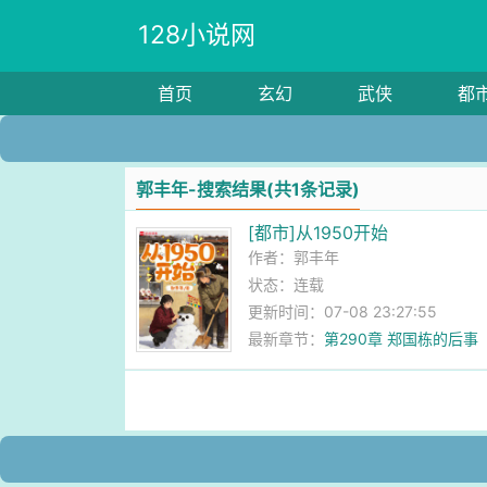
128小说网
首页
玄幻
武侠
都
郭丰年-搜索结果(共1条记录)
[都市]从1950开始
作者：
郭丰年
状态：连载
更新时间：07-08 23:27:55
最新章节：
第290章 郑国栋的后事