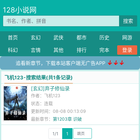
128小说网
搜索
首页
玄幻
武侠
都市
历史
网游
科幻
言情
其他
排行
完本
登录
↓↓↓
追看新章节，下载本站客户端无广告APP
飞机123-搜索结果(共1条记录)
[玄幻]弃子修仙录
作者：
飞机123
状态：连载
更新时间：08-08 00:13:09
最新章节：
第1203章 识破
1/1
1