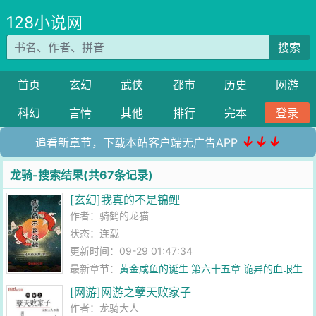
128小说网
搜索
首页
玄幻
武侠
都市
历史
网游
科幻
言情
其他
排行
完本
登录
↓↓↓
追看新章节，下载本站客户端无广告APP
龙骑-搜索结果(共67条记录)
[玄幻]我真的不是锦鲤
作者：
骑鹤的龙猫
状态：连载
更新时间：09-29 01:47:34
最新章节：
黄金咸鱼的诞生 第六十五章 诡异的血眼生
物
[网游]网游之孽天败家子
作者：
龙骑大人