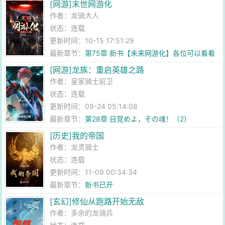
[网游]末世网游化
作者：
龙骑大人
状态：连载
更新时间：10-15 17:51:29
最新章节：
第75章 新书【未来网游化】各位可以看看
[网游]龙族：重启英雄之路
作者：
皇家骑士前卫
状态：连载
更新时间：09-24 05:14:08
最新章节：
第28章 目覚めよ，その魂！（2）
[历史]我的帝国
作者：
龙灵骑士
状态：连载
更新时间：11-09 00:34:34
最新章节：
新书已开
[玄幻]修仙从跑路开始无敌
作者：
多余的龙骑兵